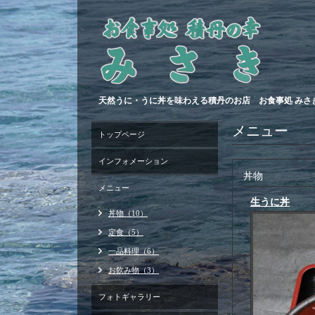
天然うに・うに丼を味わえる積丹のお店 お食事処 みさき 
メニュー
トップページ
インフォメーション
丼物
メニュー
生うに丼
丼物（10）
定食（5）
一品料理（6）
お飲み物（3）
フォトギャラリー