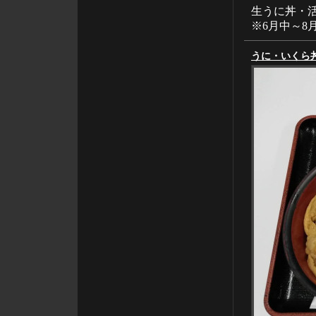
生うに丼・
※6月中～8
うに・いくら