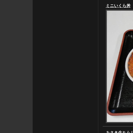
ミニいくら丼
みさき生ちらし