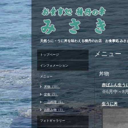
天然うに・うに丼を味わえる積丹のお店 お食事処 みさ
メニュー
トップページ
インフォメーション
丼物
メニュー
赤ばふん生う
丼物（10）
※6月中～
定食（5）
一品料理（6）
生うに丼
お飲み物（3）
フォトギャラリー