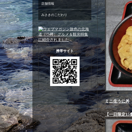
店舗情報
みさきのこだわり
携帯サイト
ミニ生うに丼
【一日限定15