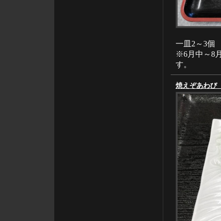
一皿2～3個
※6月中～8
す。
焼えぞあわび