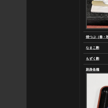
焼つぶ（春・
なまこ酢
もずく酢
刺身各種