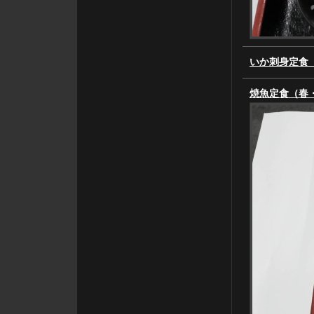
いか刺身定食
焼魚定食（春