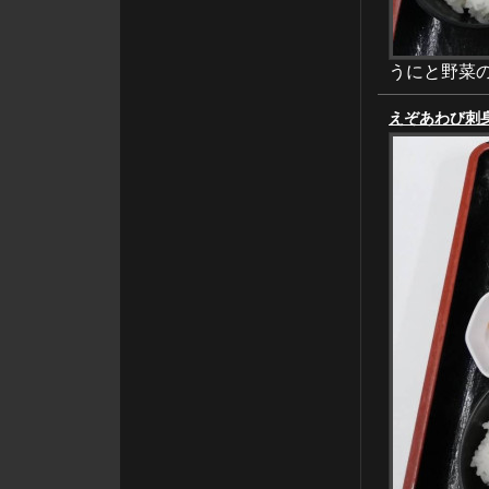
うにと野菜
えぞあわび刺